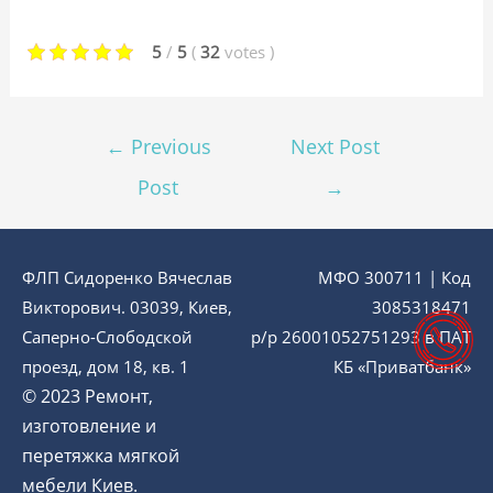
5
/
5
(
32
votes
)
←
Previous
Next Post
Post
→
ФЛП Сидоренко Вячеслав
МФО 300711 | Код
Викторович. 03039, Киев,
3085318471
Саперно-Слободской
р/р 26001052751293 в ПАТ
проезд, дом 18, кв. 1
КБ «Приватбанк»
© 2023 Ремонт,
изготовление и
перетяжка мягкой
мебели Киев.