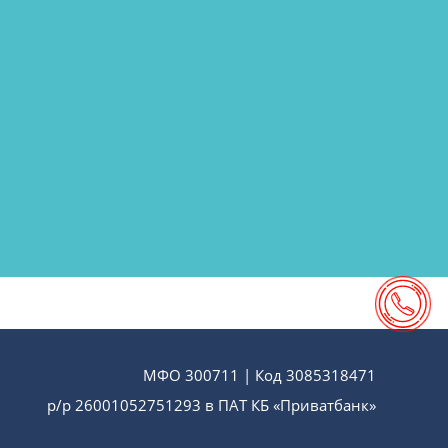
МФО 300711 | Код 3085318471
р/р 26001052751293 в ПАТ КБ «Приватбанк»