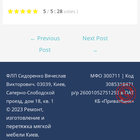
5
/
5
(
28
votes
)
←
Previous
Next Post
Post
→
ФЛП Сидоренко Вячеслав
МФО 300711 | Код
Викторович. 03039, Киев,
3085318471
Саперно-Слободской
р/р 26001052751293 в ПАТ
проезд, дом 18, кв. 1
КБ «Приватбанк»
© 2023 Ремонт,
изготовление и
перетяжка мягкой
мебели Киев.