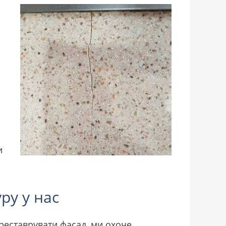
и
ру у нас
дреставрувати фасад, ми охоче