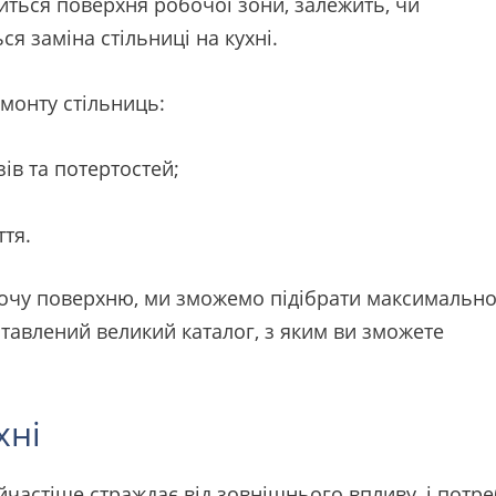
диться поверхня робочої зони, залежить, чи
ся заміна стільниці на кухні.
емонту стільниць:
зів та потертостей;
тя.
бочу поверхню, ми зможемо підібрати максимальн
ставлений великий каталог, з яким ви зможете
хні
найчастіше страждає від зовнішнього впливу, і потр