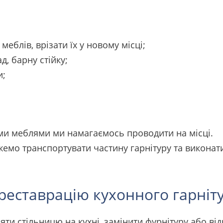
еблів, врізати їх у новому місці;
, барну стійку;
и;
ими меблями ми намагаємось проводити на місці.
жемо транспортувати частину гарнітуру та виконат
еставрацію кухонного гарніту
яти стільницю на кухні, замінити фурнітуру або ві