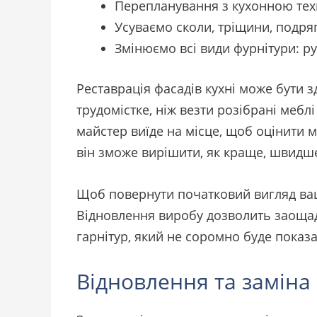
Перепланування з кухонною техн
Усуваємо сколи, тріщини, подряп
Змінюємо всі види фурнітури: ру
Реставрація фасадів кухні може бути з
трудомістке, ніж везти розібрані меб
майстер виїде на місце, щоб оцінити 
він зможе вирішити, як краще, швидш
Щоб повернути початковий вигляд вашо
Відновлення виробу дозволить заощади
гарнітур, який не соромно буде показа
Відновлення та заміна 