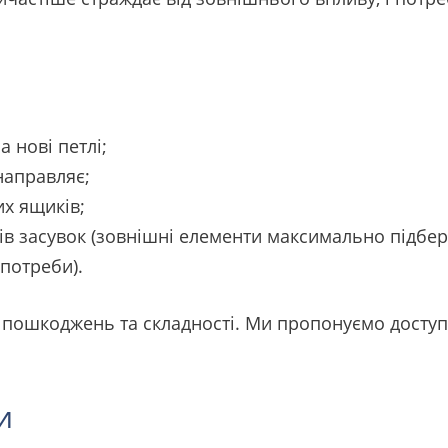
 нові петлі;
направляє;
х ящиків;
ів засувок (зовнішні елементи максимально підбер
потреби).
я пошкоджень та складності. Ми пропонуємо досту
и