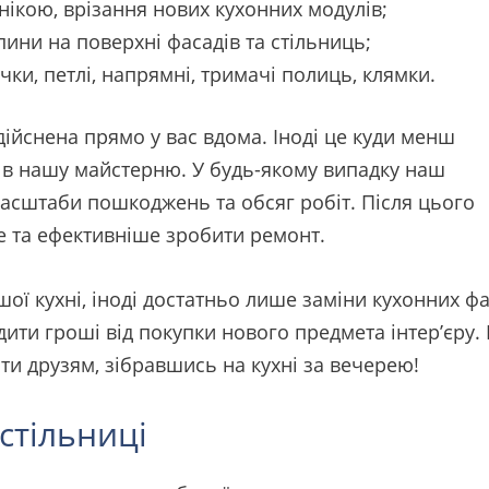
ікою, врізання нових кухонних модулів;
ини на поверхні фасадів та стільниць;
чки, петлі, напрямні, тримачі полиць, клямки.
дійснена прямо у вас вдома. Іноді це куди менш
лі в нашу майстерню. У будь-якому випадку наш
масштаби пошкоджень та обсяг робіт. Після цього
е та ефективніше зробити ремонт.
ї кухні, іноді достатньо лише заміни кухонних фас
ти гроші від покупки нового предмета інтер’єру.
ти друзям, зібравшись на кухні за вечерею!
стільниці