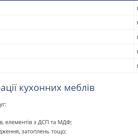
ації кухонних меблів
уг:
ів, елементів з ДСП та МДФ;
дження, затоплень тощо;