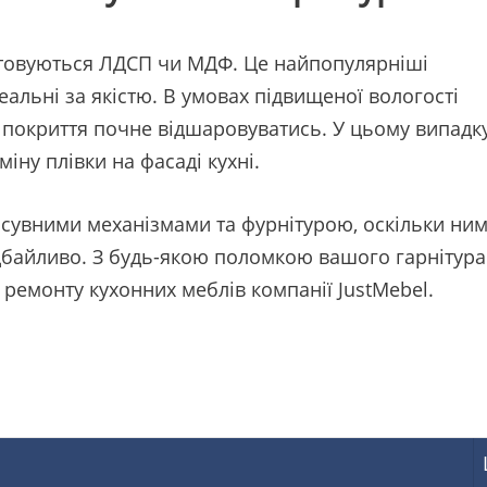
стовуються ЛДСП чи МДФ. Це найпопулярніші
деальні за якістю. В умовах підвищеної вологості
 покриття почне відшаровуватись. У цьому випадк
ну плівки на фасаді кухні.
сувними механізмами та фурнітурою, оскільки ни
 дбайливо. З будь-якою поломкою вашого гарнітура
 ремонту кухонних меблів компанії JustMebel.