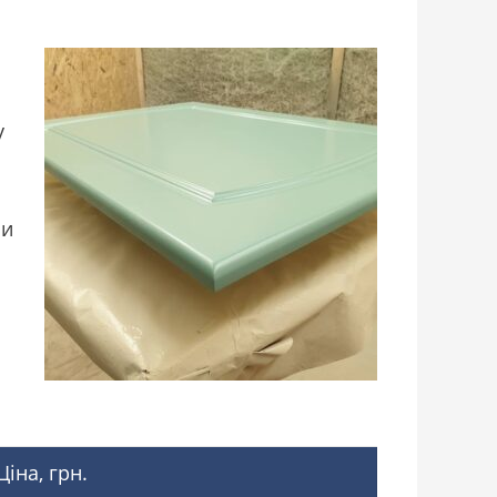
у
ми
Ціна, грн.