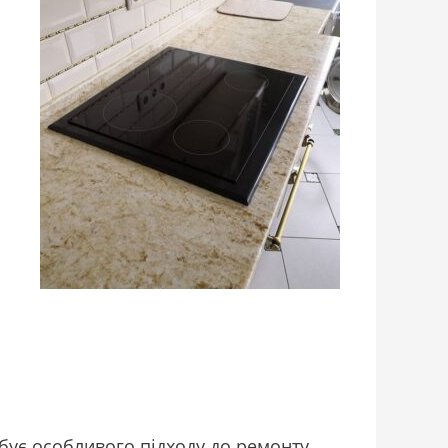
о
ебує особливого підходу до ремонту.