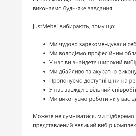
виконаємо будь-яке завдання.
JustMebel вибирають, тому що:
Ми чудово зарекомендували себе
Ми володіємо професійним обл
У нас ви знайдете широкий вибір
Ми дбайливо та акуратно викону
Пропонуємо доступні ціни на ре
У нас завжди є вільний співроб
Ми виконуємо роботи як у вас вд
Можете не сумніватися, ми підберемо н
представлений великий вибір комплект