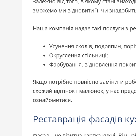
Залежно від того, в якому стані знахо
зможемо ми відновити її, чи знадобить
Наша компанія надає такі послуги з р
Усунення сколів, подряпин, порі
Округлення стільниці;
Фарбування, відновлення покрит
Якщо потрібно повністю замінити ро
схожий відтінок і малюнок, у нас пред
ознайомитися.
Реставрація фасадів ку
Фасад – це візитна картка кухні. Він 