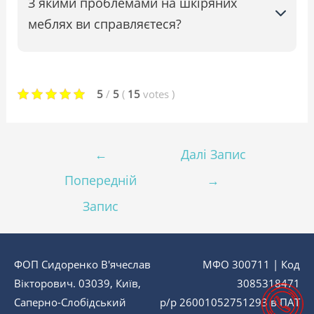
З якими проблемами на шкіряних
меблях ви справляєтеся?
5
/
5
(
15
votes
)
←
Далі Запис
Попередній
→
Запис
ФОП Сидоренко В'ячеслав
МФО 300711 | Код
Вікторович. 03039, Київ,
3085318471
Саперно-Слобідський
р/р 26001052751293 в ПАТ