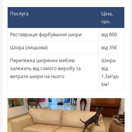
Послуга
Ціна,
грн.
Реставрація фарбування шкіри
від 800
Шкіра (лицьова)
від 35€
Перетяжка шкіряних меблів
Шкіра
залежить від самого виробу та
від
витрати шкіри на нього
1,5м²до
6м²